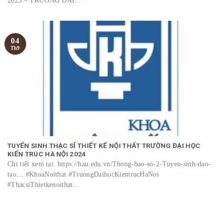
2025 – TRƯỜNG ĐẠI...
04
Th9
TUYỂN SINH THẠC SĨ THIẾT KẾ NỘI THẤT TRƯỜNG ĐẠI HỌC
KIẾN TRÚC HÀ NỘI 2024
Chi tiết xem tại: https://hau.edu.vn/Thong-bao-so-2-Tuyen-sinh-dao-
tao… #KhoaNoithat #TruongDaihocKientrucHaNoi
#ThacsiThietkenoithat...