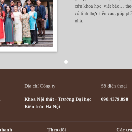
cứu khoa học, viết báo… the
có tính thực tiễn cao, góp ph
nhà.
Địa chỉ Công ty
Số điện thoại
n
Khoa Nội thất - Trường Đại học
098.4379.898
Kiến trúc Hà Nội
 nhanh
Theo dõi
Các trư