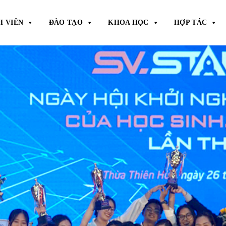
H VIÊN
ĐÀO TẠO
KHOA HỌC
HỢP TÁC