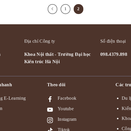
1
2
Địa chỉ Công ty
Số điện thoại
n
Khoa Nội thất - Trường Đại học
098.4379.898
Kiến trúc Hà Nội
 nhanh
Theo dõi
Các trư
g E-Learning
Facebook
Du l
ện
Kiến
Youtube
Khoa
Instagram
Công
Tiktok