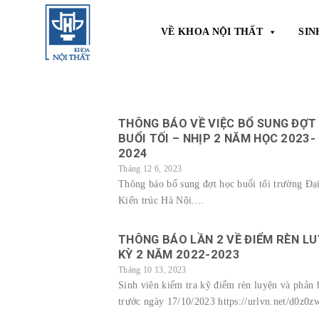
Skip
to
VỀ KHOA NỘI THẤT
SIN
content
THÔNG BÁO VỀ VIỆC BỔ SUNG ĐỢT
BUỔI TỐI – NHỊP 2 NĂM HỌC 2023-
2024
Tháng 12 6, 2023
Thông báo bổ sung đợt học buổi tối trường Đạ
Kiến trúc Hà Nội....
THÔNG BÁO LẦN 2 VỀ ĐIỂM RÈN L
KỲ 2 NĂM 2022-2023
Tháng 10 13, 2023
Sinh viên kiểm tra kỹ điểm rèn luyện và phản 
trước ngày 17/10/2023 https://urlvn.net/d0z0zw