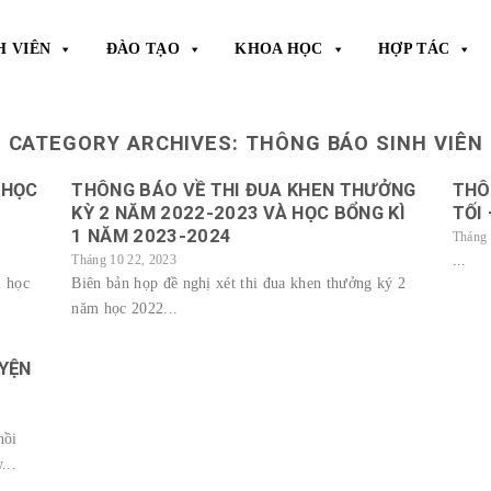
H VIÊN
ĐÀO TẠO
KHOA HỌC
HỢP TÁC
CATEGORY ARCHIVES:
THÔNG BÁO SINH VIÊN
 HỌC
THÔNG BÁO VỀ THI ĐUA KHEN THƯỞNG
THÔ
KỲ 2 NĂM 2022-2023 VÀ HỌC BỔNG KÌ
TỐI
1 NĂM 2023-2024
Tháng 
...
Tháng 10 22, 2023
i học
Biên bản họp đề nghị xét thi đua khen thưởng ký 2
năm học 2022...
UYỆN
hồi
...