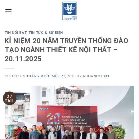
Skip
to
content
TIN NỔI BẬT
,
TIN TỨC & SỰ KIỆN
KỈ NIỆM 20 NĂM TRUYỀN THỐNG ĐÀO
TẠO NGÀNH THIẾT KẾ NỘI THẤT –
20.11.2025
POSTED ON
THÁNG MƯỜI MỘT 27, 2025
BY
KHOANOITHAT
27
Th11