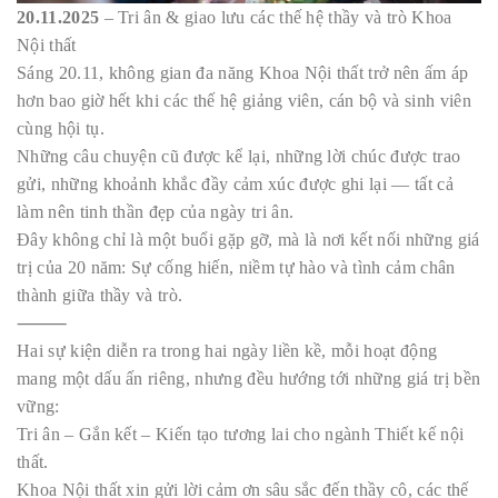
20.11.2025
– Tri ân & giao lưu các thế hệ thầy và trò Khoa
Nội thất
Sáng 20.11, không gian đa năng Khoa Nội thất trở nên ấm áp
hơn bao giờ hết khi các thế hệ giảng viên, cán bộ và sinh viên
cùng hội tụ.
Những câu chuyện cũ được kể lại, những lời chúc được trao
gửi, những khoảnh khắc đầy cảm xúc được ghi lại — tất cả
làm nên tinh thần đẹp của ngày tri ân.
Đây không chỉ là một buổi gặp gỡ, mà là nơi kết nối những giá
trị của 20 năm: Sự cống hiến, niềm tự hào và tình cảm chân
thành giữa thầy và trò.
⸻
Hai sự kiện diễn ra trong hai ngày liền kề, mỗi hoạt động
mang một dấu ấn riêng, nhưng đều hướng tới những giá trị bền
vững:
Tri ân – Gắn kết – Kiến tạo tương lai cho ngành Thiết kế nội
thất.
Khoa Nội thất xin gửi lời cảm ơn sâu sắc đến thầy cô, các thế