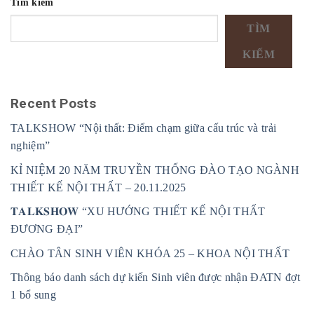
Tìm kiếm
TÌM
KIẾM
Recent Posts
TALKSHOW “Nội thất: Điểm chạm giữa cấu trúc và trải
nghiệm”
KỈ NIỆM 20 NĂM TRUYỀN THỐNG ĐÀO TẠO NGÀNH
THIẾT KẾ NỘI THẤT – 20.11.2025
𝐓𝐀𝐋𝐊𝐒𝐇𝐎𝐖 “XU HƯỚNG THIẾT KẾ NỘI THẤT
ĐƯƠNG ĐẠI”
CHÀO TÂN SINH VIÊN KHÓA 25 – KHOA NỘI THẤT
Thông báo danh sách dự kiến Sinh viên được nhận ĐATN đợt
1 bổ sung