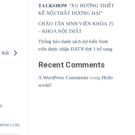
𝐓𝐀𝐋𝐊𝐒𝐇𝐎𝐖 “XU HƯỚNG THIẾT
KẾ NỘI THẤT ĐƯƠNG ĐẠI”
CHÀO TÂN SINH VIÊN KHÓA 25
– KHOA NỘI THẤT
Thông báo danh sách dự kiến Sinh
viên được nhận ĐATN đợt 1 bổ sung
 thất
Recent Comments
A WordPress Commenter
trong
Hello
world!
d.
BÌNH LUẬN