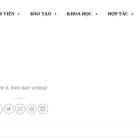
H VIÊN
ĐÀO TẠO
KHOA HỌC
HỢP TÁC
e it, then start writing!