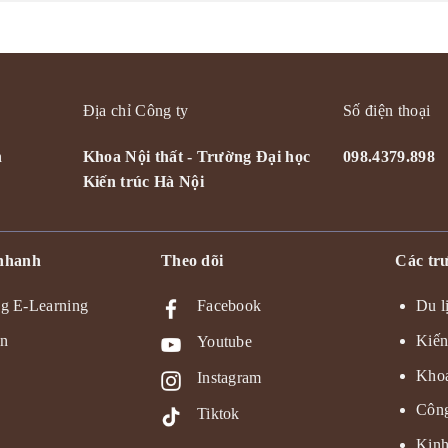
Địa chỉ Công ty
Số điện thoại
n
Khoa Nội thất - Trường Đại học
098.4379.898
Kiến trúc Hà Nội
 nhanh
Theo dõi
Các trư
g E-Learning
Facebook
Du l
ện
Kiến
Youtube
Khoa
Instagram
Công
Tiktok
Kinh