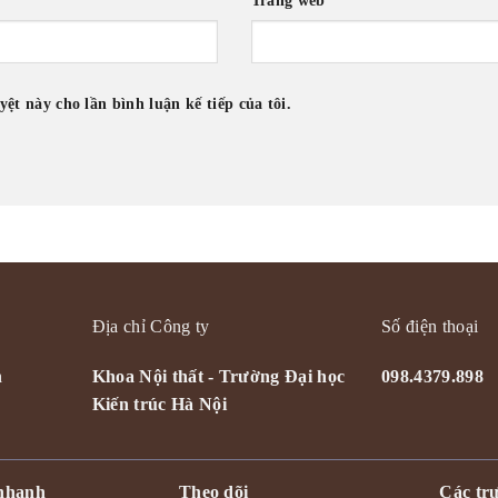
Trang web
yệt này cho lần bình luận kế tiếp của tôi.
Địa chỉ Công ty
Số điện thoại
n
Khoa Nội thất - Trường Đại học
098.4379.898
Kiến trúc Hà Nội
 nhanh
Theo dõi
Các trư