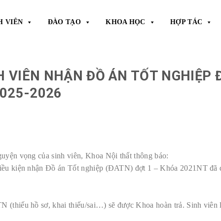
H VIÊN
ĐÀO TẠO
KHOA HỌC
HỢP TÁC
 VIÊN NHẬN ĐỒ ÁN TỐT NGHIỆP 
2025-2026
uyện vọng của sinh viên, Khoa Nội thất thông báo:
 điều kiện nhận Đồ án Tốt nghiệp (ĐATN) đợt 1 – Khóa 2021NT đã 
(thiếu hồ sơ, khai thiếu/sai…) sẽ được Khoa hoàn trả. Sinh viên l