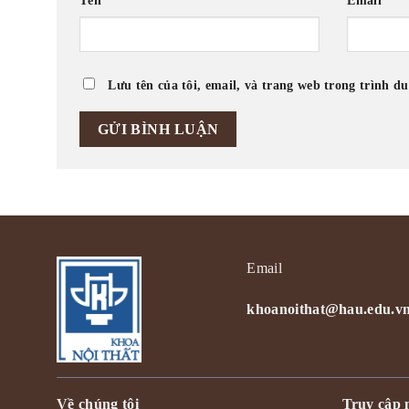
Tên
*
Email
*
Lưu tên của tôi, email, và trang web trong trình du
Email
khoanoithat@hau.edu.v
Về chúng tôi
Truy cập