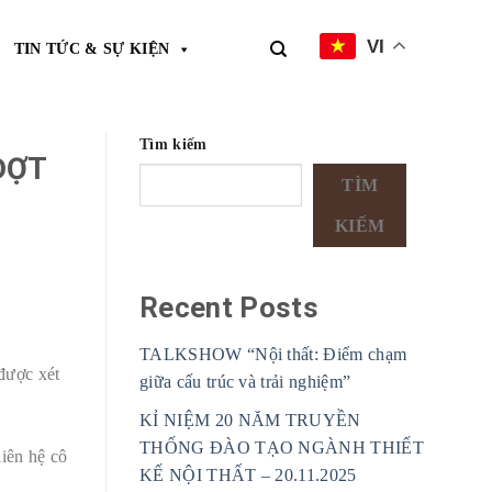
VI
TIN TỨC & SỰ KIỆN
Tìm kiếm
ĐỢT
TÌM
KIẾM
Recent Posts
TALKSHOW “Nội thất: Điểm chạm
được xét
giữa cấu trúc và trải nghiệm”
KỈ NIỆM 20 NĂM TRUYỀN
THỐNG ĐÀO TẠO NGÀNH THIẾT
iên hệ cô
KẾ NỘI THẤT – 20.11.2025