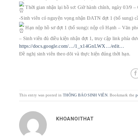
Thời gian nhận lại hồ sơ: Giờ hành chính, ngày 03/9 –
-Sinh viên có nguyện vọng nhận ĐATN đợt 1 (bổ sung) cầ
Hạn nộp hồ sơ đợt 1 (bổ sung): nộp cô Hạnh – Văn ph
– Sinh viên đủ điều kiện nhận đợt 1, truy cập link phía 
https://docs.google.com/…/1_x14GnLWX…/edit…
Đề nghị sinh viên theo dõi và thực hiện đúng thời hạn.
This entry was posted in
THÔNG BÁO SINH VIÊN
. Bookmark the
p
KHOANOITHAT