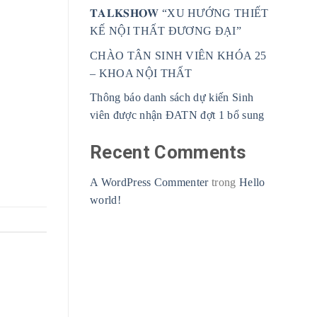
𝐓𝐀𝐋𝐊𝐒𝐇𝐎𝐖 “XU HƯỚNG THIẾT
KẾ NỘI THẤT ĐƯƠNG ĐẠI”
CHÀO TÂN SINH VIÊN KHÓA 25
– KHOA NỘI THẤT
Thông báo danh sách dự kiến Sinh
viên được nhận ĐATN đợt 1 bổ sung
Recent Comments
A WordPress Commenter
trong
Hello
world!