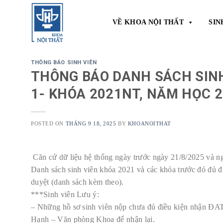
Skip
to
VỀ KHOA NỘI THẤT
SIN
content
THÔNG BÁO SINH VIÊN
THÔNG BÁO DANH SÁCH SINH
1- KHÓA 2021NT, NĂM HỌC 
POSTED ON
THÁNG 9 18, 2025
BY
KHOANOITHAT
Căn cứ dữ liệu hệ thống ngày trước ngày 21/8/2025 và ng
Danh sách sinh viên khóa 2021 và các khóa trước đó đủ
duyệt (danh sách kèm theo).
***Sinh viên Lưu ý:
– Những hồ sơ sinh viên nộp chưa đủ điều kiện nhận ĐATN 
Hạnh – Văn phòng Khoa để nhận lại.