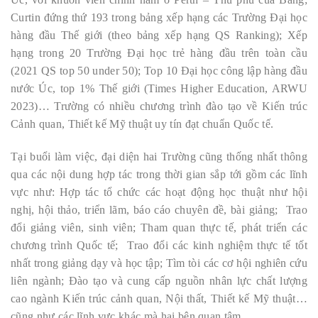
Curtin đứng thứ 193 trong bảng xếp hạng các Trường Đại học
hàng đầu Thế giới (theo bảng xếp hạng QS Ranking); Xếp
hạng trong 20 Trường Đại học trẻ hàng đầu trên toàn cầu
(2021 QS top 50 under 50); Top 10 Đại học công lập hàng đầu
nước Úc, top 1% Thế giới (Times Higher Education, ARWU
2023)… Trường có nhiều chương trình đào tạo về Kiến trúc
Cảnh quan, Thiết kế Mỹ thuật uy tín đạt chuẩn Quốc tế.
Tại buổi làm việc, đại diện hai Trường cũng thống nhất thông
qua các nội dung hợp tác trong thời gian sắp tới gồm các lĩnh
vực như: Hợp tác tổ chức các hoạt động học thuật như hội
nghị, hội thảo, triển lãm, báo cáo chuyên đề, bài giảng; Trao
đổi giảng viên, sinh viên; Tham quan thực tế, phát triển các
chương trình Quốc tế; Trao đổi các kinh nghiệm thực tế tốt
nhất trong giảng dạy và học tập; Tìm tòi các cơ hội nghiên cứu
liên ngành; Đào tạo và cung cấp nguồn nhân lực chất lượng
cao ngành Kiến trúc cảnh quan, Nội thất, Thiết kế Mỹ thuật…
cũng như các lĩnh vực khác mà hai bên quan tâm.