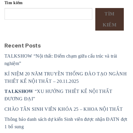
Tìm kiếm
TÌM
KIẾM
Recent Posts
TALKSHOW “Nội thất: Điểm chạm giữa cấu trúc và trải
nghiệm”
KỈ NIỆM 20 NĂM TRUYỀN THỐNG ĐÀO TẠO NGÀNH
THIẾT KẾ NỘI THẤT – 20.11.2025
𝐓𝐀𝐋𝐊𝐒𝐇𝐎𝐖 “XU HƯỚNG THIẾT KẾ NỘI THẤT
ĐƯƠNG ĐẠI”
CHÀO TÂN SINH VIÊN KHÓA 25 – KHOA NỘI THẤT
Thông báo danh sách dự kiến Sinh viên được nhận ĐATN đợt
1 bổ sung