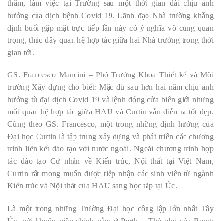
thăm, làm việc tại Trường sau một thời gian dài chịu ảnh
hưởng của dịch bệnh Covid 19. Lãnh đạo Nhà trường khẳng
định buổi gặp mặt trực tiếp lần này có ý nghĩa vô cùng quan
trọng, thúc đẩy quan hệ hợp tác giữa hai Nhà trường trong thời
gian tới.
GS. Francesco Mancini – Phó Trưởng Khoa Thiết kế và Môi
trường Xây dựng cho biết: Mặc dù sau hơn hai năm chịu ảnh
hưởng từ đại dịch Covid 19 và lệnh đóng cửa biên giới nhưng
mối quan hệ hợp tác giữa HAU và Curtin vẫn diễn ra tốt đẹp.
Cũng theo GS. Francesco, một trong những định hướng của
Đại học Curtin là tập trung xây dựng và phát triển các chương
trình liên kết đào tạo với nước ngoài. Ngoài chương trình hợp
tác đào tạo Cử nhân về Kiến trúc, Nội thất tại Việt Nam,
Curtin rất mong muốn được tiếp nhận các sinh viên từ ngành
Kiến trúc và Nội thất của HAU sang học tập tại Úc.
Là một trong những Trường Đại học công lập lớn nhất Tây
Úc, với khuôn viên chính nằm ở Perth – Thủ phủ của Bang;