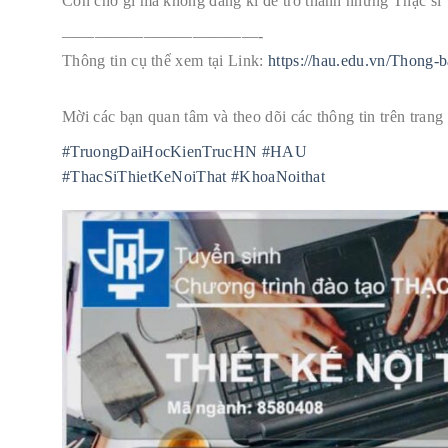
Còn chờ gì mà không đăng kí để trở thành những Thạc sĩ T
————————————-
Thông tin cụ thể xem tại Link:
https://hau.edu.vn/Thong-
Mời các bạn quan tâm và theo dõi các thông tin trên trang
#TruongDaiHocKienTrucHN
#HAU
#ThacSiThietKeNoiThat
#KhoaNoithat