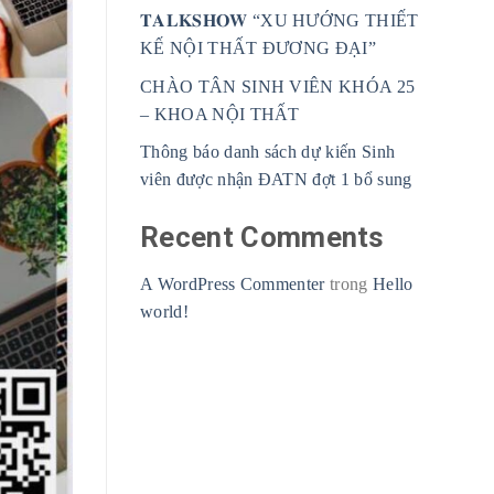
𝐓𝐀𝐋𝐊𝐒𝐇𝐎𝐖 “XU HƯỚNG THIẾT
KẾ NỘI THẤT ĐƯƠNG ĐẠI”
CHÀO TÂN SINH VIÊN KHÓA 25
– KHOA NỘI THẤT
Thông báo danh sách dự kiến Sinh
viên được nhận ĐATN đợt 1 bổ sung
Recent Comments
A WordPress Commenter
trong
Hello
world!