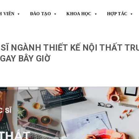
H VIÊN
ĐÀO TẠO
KHOA HỌC
HỢP TÁC
 SĨ NGÀNH THIẾT KẾ NỘI THẤT T
GAY BÂY GIỜ