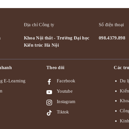
Địa chỉ Công ty
Số điện thoại
n
Khoa Nội thất - Trường Đại học
098.4379.898
Kiến trúc Hà Nội
 nhanh
Theo dõi
Các trư
g E-Learning
Facebook
Du l
ện
Kiến
Youtube
Khoa
Instagram
Công
Tiktok
Kinh