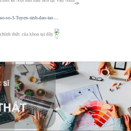
hiết kế Nội thất đầu tiên tại Việt Nam
bao-so-3-Tuyen-sinh-dao-tao…
 chính thức của khoa tại đây