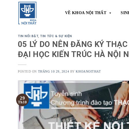
Skip
to
VỀ KHOA NỘI THẤT
SIN
content
TIN NỔI BẬT
,
TIN TỨC & SỰ KIỆN
05 LÝ DO NÊN ĐĂNG KÝ THẠC
ĐẠI HỌC KIẾN TRÚC HÀ NỘI N
POSTED ON
THÁNG 10 29, 2024
BY
KHOANOITHAT
29
Th10