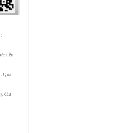
:
ực tiễn
i. Qua
ng đầu