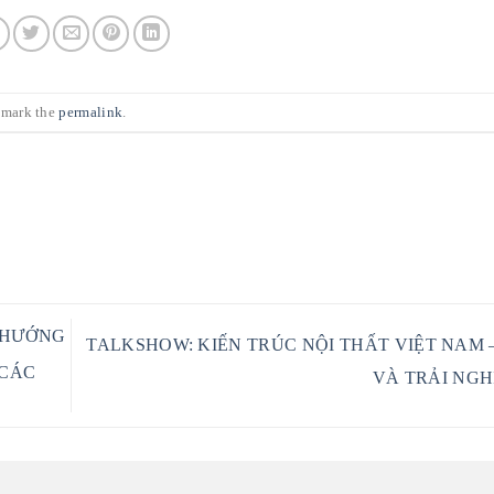
kmark the
permalink
.
 HƯỚNG
TALKSHOW: KIẾN TRÚC NỘI THẤT VIỆT NAM –
 CÁC
VÀ TRẢI NG