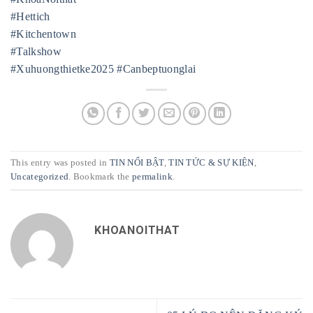
#Hettich
#Kitchentown
#Talkshow
#Xuhuongthietke2025
#Canbeptuonglai
This entry was posted in
TIN NỔI BẬT
,
TIN TỨC & SỰ KIỆN
,
Uncategorized
. Bookmark the
permalink
.
KHOANOITHAT