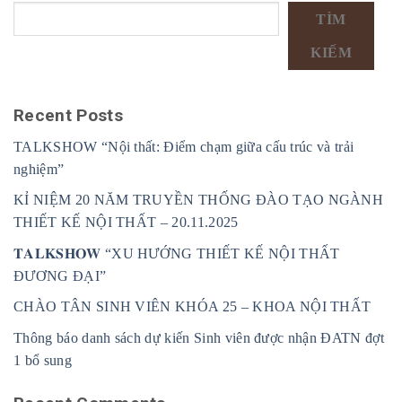
TÌM
KIẾM
Recent Posts
TALKSHOW “Nội thất: Điểm chạm giữa cấu trúc và trải
nghiệm”
KỈ NIỆM 20 NĂM TRUYỀN THỐNG ĐÀO TẠO NGÀNH
THIẾT KẾ NỘI THẤT – 20.11.2025
𝐓𝐀𝐋𝐊𝐒𝐇𝐎𝐖 “XU HƯỚNG THIẾT KẾ NỘI THẤT
ĐƯƠNG ĐẠI”
CHÀO TÂN SINH VIÊN KHÓA 25 – KHOA NỘI THẤT
Thông báo danh sách dự kiến Sinh viên được nhận ĐATN đợt
1 bổ sung