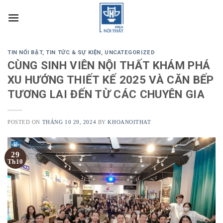
Skip
to
content
TIN NỔI BẬT
,
TIN TỨC & SỰ KIỆN
,
UNCATEGORIZED
CÙNG SINH VIÊN NỘI THẤT KHÁM PHÁ
XU HƯỚNG THIẾT KẾ 2025 VÀ CĂN BẾP
TƯƠNG LAI ĐẾN TỪ CÁC CHUYÊN GIA
POSTED ON
THÁNG 10 29, 2024
BY
KHOANOITHAT
29
Th10