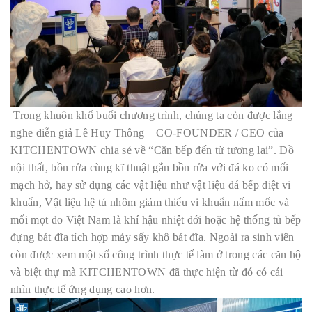
Trong khuôn khổ buổi chương trình, chúng ta còn được lắng
nghe diễn giả Lê Huy Thông – CO-FOUNDER / CEO của
KITCHENTOWN chia sẻ về “Căn bếp đến từ tương lai”. Đồ
nội thất, bồn rửa cùng kĩ thuật gắn bồn rửa với đá ko có mối
mạch hở, hay sử dụng các vật liệu như vật liệu đá bếp diệt vi
khuẩn, Vật liệu hệ tủ nhôm giảm thiểu vi khuẩn nấm mốc và
mối mọt do Việt Nam là khí hậu nhiệt đới hoặc hệ thống tủ bếp
đựng bát đĩa tích hợp máy sấy khô bát đĩa. Ngoài ra sinh viên
còn được xem một số công trình thực tế làm ở trong các căn hộ
và biệt thự mà KITCHENTOWN đã thực hiện từ đó có cái
nhìn thực tế ứng dụng cao hơn.